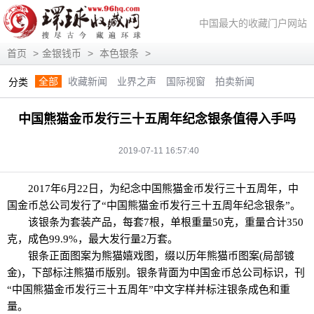
中国最大的收藏门户网站
首页
>
金银钱币
>
本色银条
>
全部
收藏新闻
业界之声
国际视窗
拍卖新闻
分类
展会信息
艺术投资
人物访谈
评论观察
视频访谈
中国熊猫金币发行三十五周年纪念银条值得入手吗
藏趣逸闻
艺术评论
快讯
滚动
动态
2019-07-11 16:57:40
2017年6月22日，为纪念中国熊猫金币发行三十五周年，中
国金币总公司发行了“中国熊猫金币发行三十五周年纪念银条”。
该银条为套装产品，每套7根，单根重量50克，重量合计350
克，成色99.9%，最大发行量2万套。
银条正面图案为熊猫嬉戏图，缀以历年熊猫币图案(局部镀
金)，下部标注熊猫币版别。银条背面为中国金币总公司标识，刊
“中国熊猫金币发行三十五周年”中文字样并标注银条成色和重
量。