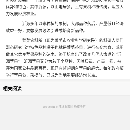
优势和特色，其中沂源，以山地居多，且有果树种植传统，理应大
力发展经济林业。
沂源多年以来种植的果树，大都品种落后，产量低且经济
效益不好，要想发展必须引进或培育新品种。
莱芜农科所（现为莱芜市农业科学研究院）的科研人员们
潜心研究当地特色品种楸子也就是莱芜茶果，进行杂交培育，或用
做其它优良苹果品种的砧木，终于培育出了改变几代人命运的“沂
源苹果”。沂源苹果又分为若干个品种，因其质量、产量上乘，被
评为国家公共品牌百强，现已有赶超烟台苹果的趋势。每年政府都
举行苹果节、采摘节，已成为当地重要经济增长点。
相关阅读
copyright © 环球收藏网 版权所有