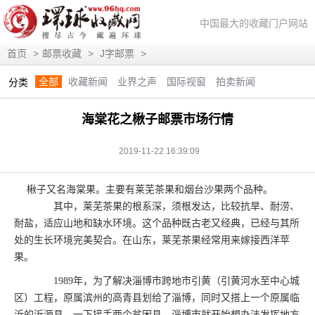
中国最大的收藏门户网站
首页
>
邮票收藏
>
J字邮票
>
全部
收藏新闻
业界之声
国际视窗
拍卖新闻
分类
展会信息
艺术投资
人物访谈
评论观察
视频访谈
海棠花之楸子邮票市场行情
藏趣逸闻
艺术评论
快讯
滚动
动态
2019-11-22 16:39:09
楸子又名海棠果。主要有莱芜茶果和烟台沙果两个品种。
其中，莱芜茶果的根系深，须根发达，比较抗旱、耐涝、
耐盐，适应山地和缺水环境。这个品种既古老又经典，已经与其所
处的生长环境完美契合。在山东，莱芜茶果经常用来嫁接西洋苹
果。
1989年，为了解决淄博市跨地市引黄（引黄河水至中心城
区）工程，原属滨州的高青县划给了淄博，同时又搭上一个原属临
沂的沂源县。一下接手两个贫困县，淄博市就开始想办法发挥地方