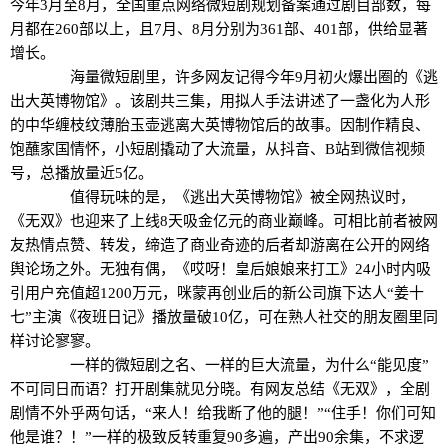
今年3月至8月，全国重点网络微短剧规划备案通过剧目部数，每
月都在260部以上，且7月、8月分别为361部、401部，供给显著
增长。
海量微短剧里，许多网友记得今年9月初火爆出圈的《逃
出大英博物馆》。该剧共三集，用拟人手法讲述了一盏化为人形
的中华缠枝纹薄胎玉壶逃离大英博物馆后的故事。因制作精良、
饱蘸家国情怀，小短剧撬动了大流量，从抖音、B站到微信视频
号，总播放量近5亿。
值得玩味的是，《逃出大英博物馆》被全网热议时，
《无双》也迎来了上线8天吸金亿元的商业巅峰。可相比前者被网
友热情点赞、转发，缔造了商业奇迹的后者却游离在公开的网络
舆论场之外。无独有偶，《哎呀！皇后娘娘来打工》24小时内吸
引用户充值超1200万元，咪蒙再创业后的新公司旗下达人“姜十
七”主演《夜班日记》播放量破10亿，可在熟人社交的朋友圈里同
样讨论寥寥。
一样的微短剧之名、一样的巨大流量，为什么“能见度”
不可同日而语？打开剧集就见分晓。有网友总结《无双》，全剧
剧情不外乎两句话，“来人！给我断了他的腿！”“住手！你们可知
他是谁？！”一样的极致反转重复90多遍，产出90余集，不求逻