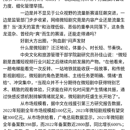
力度、细化管理举措。
一边是并不显见于公众视野的流量新赛道狂飙突进，一
边是监管部门步步收紧，网络微短剧究竟是内容产业还是流量生
意？当“泼天的富贵”和治理低俗、恶俗的重拳共同落下，这条鱼
龙混杂、曾经向“爽”而生的赛道，还能走得通吗？
好剧大方出圈，“狗血剧”闷声发财
什么是微短剧？泛泛地论，体量小、时长短、节奏快。
中央文化和旅游管理干部学院副研究员孙佳山说：“微短
剧是直播短视频行业兴起之后继续向前发展的产物。”在他看来，
一趟电梯能看完一次反转、一站地铁就能收获一段故事，和传统
影视剧相比，微短剧的角色更简练、主线任务更明确、情绪“直
给”、冲突集中，“当观众并不十分期待在微短剧中获得特别艺
术、精致的观看体验，只求能在碎片化时间里产生情绪共振，通
过快感反馈机制排解情绪就足矣，微短剧的旺盛生长开始了”。
从市场规模看，据中文在线援引第三方研究报告数据，
2022年短剧全年市场规模超100亿元，2023年微短剧规模有望突
破300亿元。从市场供给看，广电总局数据显示，2021年微短剧
全年备案数398部，而2022年备案数近2800部，同比增长600%；