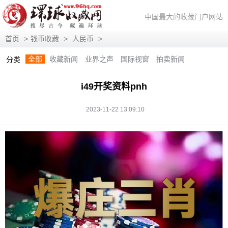
中国最大的收藏门户网站
首页
>
钱币收藏
>
人民币
>
全部
收藏新闻
业界之声
国际视窗
拍卖新闻
分类
展会信息
艺术投资
人物访谈
评论观察
视频访谈
i49开奖资料pnh
藏趣逸闻
艺术评论
快讯
滚动
动态
2023-11-22 13:09:10