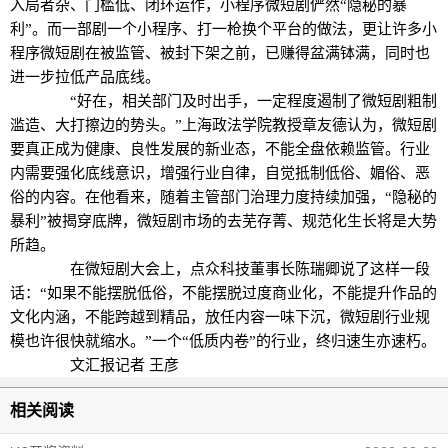
入局者杂、门槛低、闭环运作，小程序微短剧俨然“隐秘的暴
利”。而一部剧一个小程序、打一枪换个平台的做法，更让许多小
程序微短剧在被监管、被封下架之前，已赚得盆满钵满，同时也
进一步拉低产品底线。
“好在，相关部门及时出手，一定程度遏制了微短剧粗制
滥造、大打擦边的势头。”上海政法学院教授章友德认为，微短剧
要真正成为健康、良性发展的新业态，不能全盘依赖监管。行业
内需要强化底线意识，增强行业自律，自觉抵制低俗、媚俗、恶
俗的内容。在他看来，随着主管部门治理力度持续加强，“隐秘的
暴利”被揭穿底牌，微短剧市场的去芜存菁、规范化生长将是大势
所趋。
在微短剧大会上，点众科技董事长陈瑞卿说了这样一段
话：“如果不能摆脱低俗，不能摆脱过度商业化，不能提升作品的
文化内涵，不能跨越到精品，放任内容一味下沉，微短剧行业规
模也许很快就缩水。”一个“低质内卷”的行业，终归速生亦速朽。
文汇报记者 王彦
相关阅读