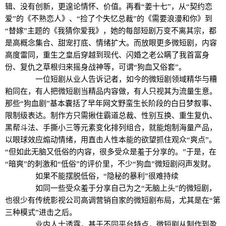
辑、没有创新，更遑论情怀、价值。再看“姜十七”，从“契约恋
爱”的《不熟恋人》、“捡了个失忆总裁”的《需要浪漫和你》到
“替嫁”主题的《我猜你爱我》，她的每部短剧万变不离其宗，都
是高概念集合、甜宠打底、情绪扩大。而放眼更多微短剧，内容
高度雷同，重生之皇后穿越到现代、闪婚之老公瞒了我首富身
份、复仇之草根归来摇身战神等，可谓“狗血又俗套”。
一位短剧从业人告诉记者，如今的微短剧领域精华与糟
粕同在，有人把微短剧当精品内容做，有人只视其为流量生意。
那些“狗血剧”基本囊括了早年网文野蛮生长阶段的白日梦叙事、
限制级表达。制作方只需揪住霸道总裁、性别互换、重生复仇、
黑帮斗法、手撕小三等元素变化排列组合，就能炮制海量产品，
以眼球效应煽动情绪，用直击人性本能的欲望抓住观众“爽点”。
“但如此无脑又低俗的内容，很多受众是羞于分享的。”于是，在
“暗爽”的刺激和“低俗”的评价里，不少“狗血”微短剧闷声发财。
如果不能摆脱低俗，“隐秘的暴利”很难持续
如同一些受众羞于分享自己为之“无脑上头”的微短剧，
也很少有传统影视公司高调营销自家的微短剧布局，尤其是在“第
三种模式”进击之后。
业内人士透露，基于不同平台特点，微短剧从制作到盈