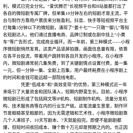
利，模式已完全分化。“爱优腾芒”长视频平台和B站虽都打出了
各自的微短剧专属厂牌，但单集10分钟左右的短剧才是主流，平
台与制作方靠用户票房来分账盈利。抖音、快手等短视频平台主
打每集3分钟以下的微短剧，涌现了“姜十七”“一只璐”“御儿”等知
名短剧达人。他们通过直播电商、品牌订制或在剧中挂上“小黄
车”等广告形式，完成商业循环。而一年前，第三种模式——小程
序微短剧悄然发育。这类产品竖屏拍摄，画面信息量有限，依靠
在各平台投流，带着用户跳转到各自开发的小程序。在小程序
内，微短剧通常前几集免费，到了关键剧情点设置付费，虽一集
一元，但一分钟一集、全剧上百集，用户最终耗费在小程序剧上
的时间和金钱可能远超一部院线电影。
凭更“低成本”和“高效变现”的优势，第三种模式近一年
来吸引了大量资金和团队涌入，短期内野蛮生长。目前，小程序
微短剧已形成了包括网文等IP机构、短剧制作机构、流量分发机
构、技术服务商等在内的行业生产链。这笔流量生意里，制作环
节是粗糙甚至粗鄙的，因为无需逻辑和艺术性，小程序微短剧靠
几个人凑班子、10天写剧本、7天就能拍完。即便不能剧剧都
爆，但短时间收回成本、赚个数十万元却是预期之内的。也正因