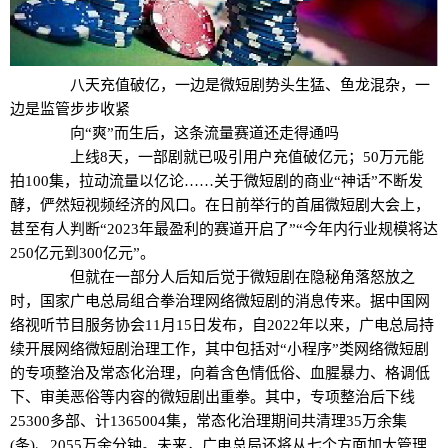
八天充值破亿，一边是微短剧势头生猛、鱼龙混杂，一
边是监管步步收紧
向“爽”而生后，这条流量赛道还走得通吗
上线8天，一部剧就已吸引用户充值破亿元；50万元能
拍100集，拉动流量以亿论……关于微短剧的商业“神话”不断发
酵，俨然短视频经济的风口。在日前举行的首届微短剧大会上，
甚至有人判断“2023年最盈利的赛道开启了”“今年内行业规模将达
250亿元到300亿元”。
但就在一部分人后知后觉于微短剧在隐秘角落怒放之
时，国家广电总局组合拳治理网络微短剧的消息传来。据中国网
络视听节目服务协会11月15日发布，自2022年以来，广电总局持
续开展网络微短剧治理工作，其中包括对“小程序”类网络微短剧
的专项整治及常态化治理，向着含色情低俗、血腥暴力、格调低
下、审美恶俗等内容的微短剧出重拳。其中，专项整治后下线
25300多部、计1365004集，常态化治理期间共清理35万余集
(条)、2055万余分钟。未来，广电总局还将从七个方面加大管理