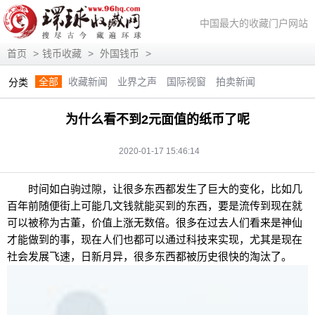
中国最大的收藏门户网站
首页
>
钱币收藏
>
外国钱币
>
全部
收藏新闻
业界之声
国际视窗
拍卖新闻
分类
展会信息
艺术投资
人物访谈
评论观察
视频访谈
为什么看不到2元面值的纸币了呢
藏趣逸闻
艺术评论
快讯
滚动
动态
2020-01-17 15:46:14
时间如白驹过隙，让很多东西都发生了巨大的变化，比如几
百年前随便街上可能几文钱就能买到的东西，要是流传到现在就
可以被称为古董，价值上涨无数倍。很多在过去人们看来是神仙
才能做到的事，现在人们也都可以通过科技来实现，尤其是现在
社会发展飞速，日新月异，很多东西都被历史很快的淘汰了。