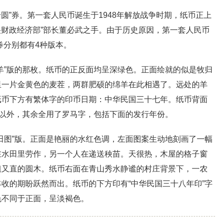
拾圆”券。第一套人民币诞生于1948年解放战争时期，纸币正上
中央财政经济部”部长董必武之手。由于历史原因，第一套人民币
券分别都有4种版本。
羊”版的那枚。纸币的正反面均呈深绿色。正面绘就的似是牧归
里一片金黄色的麦茬，两群肥硕的绵羊在此相遇了。远处的羊
纸币下方有繁体字的印币日期：中华民国三十七年。纸币背面
”以外，其余全用了罗马字，包括下面的发行年份。
田图”版。正面是艳丽的水红色调，左面图案生动地刻画了一幅
在水田里劳作，另一个人在递送秧苗。天很热，木屋的格子窗
粗又直的圆木。纸币右面在青山秀水静谧的村庄背景下，一农
收的期盼跃然而出。纸币的下方印有“中华民国三十八年印”字
色不同于正面，呈淡褐色。