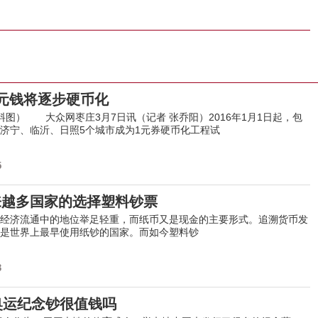
元钱将逐步硬币化
料图） 大众网枣庄3月7日讯（记者 张乔阳）2016年1月1日起，包
济宁、临沂、日照5个城市成为1元券硬币化工程试
5
来越多国家的选择塑料钞票
济流通中的地位举足轻重，而纸币又是现金的主要形式。追溯货币发
是世界上最早使用纸钞的国家。而如今塑料钞
3
奥运纪念钞很值钱吗