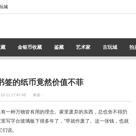
玩城
收藏
金银币收藏
鉴藏
艺术家
古玩城
拍
书签的纸币竟然价值不菲
-10-11 17:47:48
来源：
里有一种万物皆有用的理念。家里废弃的东西，总也舍不得扔
里写字台玻璃板下很多年了，“早就作废了。这一张钱，也就
它们说。