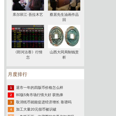
库尔班江·吾拉木艺
蔡居先生油画作品
回
《郎河沽香》行情
山西大同局制钱赏
怎
析
月度排行
退市一年的四版币价格怎么样
1
80版5角市场行情大好 获热捧
2
取消纸币就能促进经济增长 靠谱吗
3
加工大量20元假币被识破
4