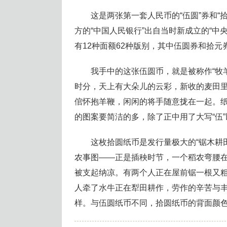
这是两张第一套人民币的“伍圆”券和“
方的“中国人民银行”出自当时新成立的“
有12种面额62种版别，其中伍圆券和拾元
我手中的这张伍圆币，就是被称作“牧
时分，天上有大朵儿的云彩，新收的麦田
倌怀抱羊鞭，闲闲的将手随意拢在一起。
的图案要简洁的多，除了正中用了大写“伍
这枚拾圆纸币是发行量极大的“锯木耕
农事图——正是插秧时节，一个稻农弯腰
被支起纳凉。有两个人正在屋前锯一根又
人牵了水牛正在犁田耕作，劳作的辛苦与丰
样。与伍圆纸币不同，拾圆纸币的背面颜